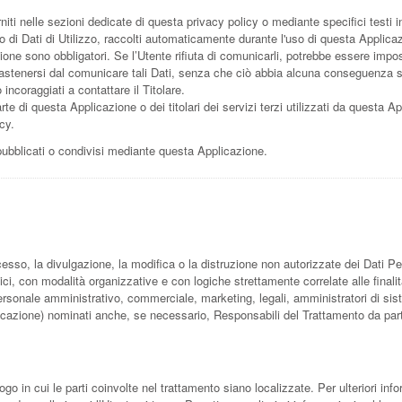
niti nelle sezioni dedicate di questa privacy policy o mediante specifici testi in
o di Dati di Utilizzo, raccolti automaticamente durante l'uso di questa Applica
ione sono obbligatori. Se l’Utente rifiuta di comunicarli, potrebbe essere impos
di astenersi dal comunicare tali Dati, senza che ciò abbia alcuna conseguenza sul
ncoraggiati a contattare il Titolare.
te di questa Applicazione o dei titolari dei servizi terzi utilizzati da questa Appl
cy.
 pubblicati o condivisi mediante questa Applicazione.
cesso, la divulgazione, la modifica o la distruzione non autorizzate dei Dati Pe
ci, con modalità organizzative e con logiche strettamente correlate alle finalit
personale amministrativo, commerciale, marketing, legali, amministratori di siste
unicazione) nominati anche, se necessario, Responsabili del Trattamento da par
ogo in cui le parti coinvolte nel trattamento siano localizzate. Per ulteriori info