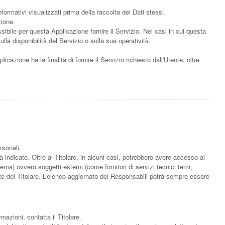
formativi visualizzati prima della raccolta dei Dati stessi.
zione.
sibile per questa Applicazione fornire il Servizio. Nei casi in cui questa
la disponibilità del Servizio o sulla sua operatività.
icazione ha la finalità di fornire il Servizio richiesto dall'Utente, oltre
rsonali.
à indicate. Oltre al Titolare, in alcuni casi, potrebbero avere accesso ai
ma) ovvero soggetti esterni (come fornitori di servizi tecnici terzi,
te del Titolare. L’elenco aggiornato dei Responsabili potrà sempre essere
rmazioni, contatta il Titolare.