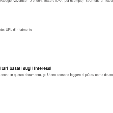
cità (Google Advertiser ID o identificatore IDFA, per esempio); Strumenti di Trac
nto; URL di riferimento
tari basati sugli interessi
elencati in questo documento, gli Utenti possono leggere di più su come disattiv