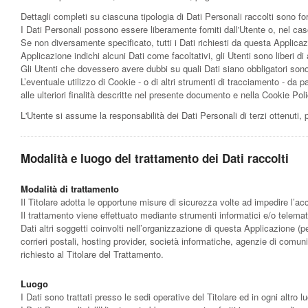
Dettagli completi su ciascuna tipologia di Dati Personali raccolti sono for
I Dati Personali possono essere liberamente forniti dall'Utente o, nel cas
Se non diversamente specificato, tutti i Dati richiesti da questa Applicaz
Applicazione indichi alcuni Dati come facoltativi, gli Utenti sono liberi 
Gli Utenti che dovessero avere dubbi su quali Dati siano obbligatori sono i
L’eventuale utilizzo di Cookie - o di altri strumenti di tracciamento - da par
alle ulteriori finalità descritte nel presente documento e nella Cookie Poli
L'Utente si assume la responsabilità dei Dati Personali di terzi ottenuti,
Modalità e luogo del trattamento dei Dati raccolti
Modalità di trattamento
Il Titolare adotta le opportune misure di sicurezza volte ad impedire l’ac
Il trattamento viene effettuato mediante strumenti informatici e/o telemati
Dati altri soggetti coinvolti nell’organizzazione di questa Applicazione (
corrieri postali, hosting provider, società informatiche, agenzie di com
richiesto al Titolare del Trattamento.
Luogo
I Dati sono trattati presso le sedi operative del Titolare ed in ogni altro lu