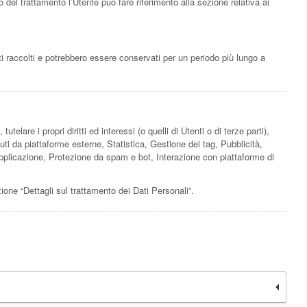
o del trattamento l’Utente può fare riferimento alla sezione relativa ai
ti raccolti e potrebbero essere conservati per un periodo più lungo a
telare i propri diritti ed interessi (o quelli di Utenti o di terze parti),
uti da piattaforme esterne, Statistica, Gestione dei tag, Pubblicità,
pplicazione, Protezione da spam e bot, Interazione con piattaforme di
zione “Dettagli sul trattamento dei Dati Personali”.