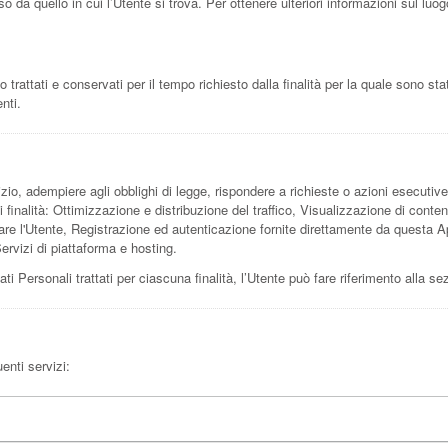
o da quello in cui l’Utente si trova. Per ottenere ulteriori informazioni sul luog
attati e conservati per il tempo richiesto dalla finalità per la quale sono sta
nti.
zio, adempiere agli obblighi di legge, rispondere a richieste o azioni esecutive, tu
 finalità: Ottimizzazione e distribuzione del traffico, Visualizzazione di conten
re l'Utente, Registrazione ed autenticazione fornite direttamente da questa A
Servizi di piattaforma e hosting.
ati Personali trattati per ciascuna finalità, l’Utente può fare riferimento alla se
enti servizi: