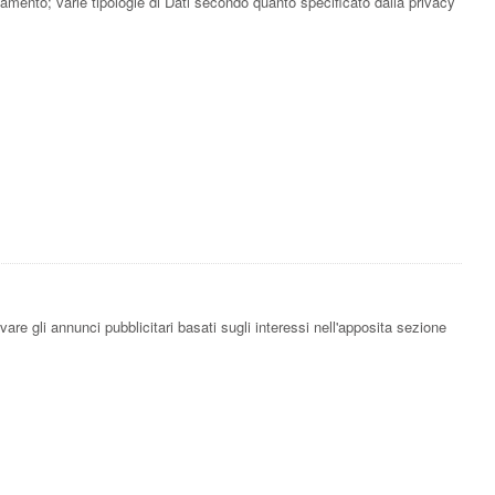
ciamento; varie tipologie di Dati secondo quanto specificato dalla privacy
are gli annunci pubblicitari basati sugli interessi nell'apposita sezione