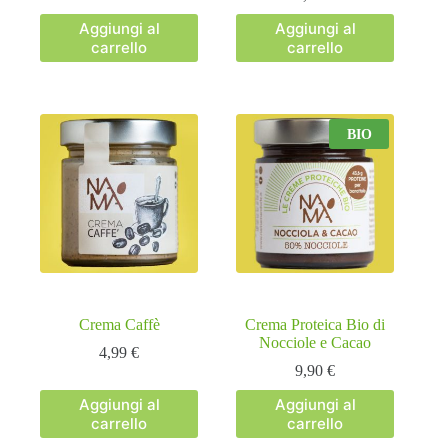
Aggiungi al
Aggiungi al
carrello
carrello
BIO
Crema Caffè
Crema Proteica Bio di
Nocciole e Cacao
4,99
€
9,90
€
Aggiungi al
Aggiungi al
carrello
carrello