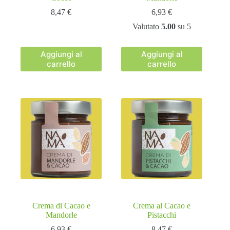
8,47
€
6,93
€
Valutato
5.00
su 5
Aggiungi al
Aggiungi al
carrello
carrello
Crema di Cacao e
Crema al Cacao e
Mandorle
Pistacchi
6,93
€
8,47
€