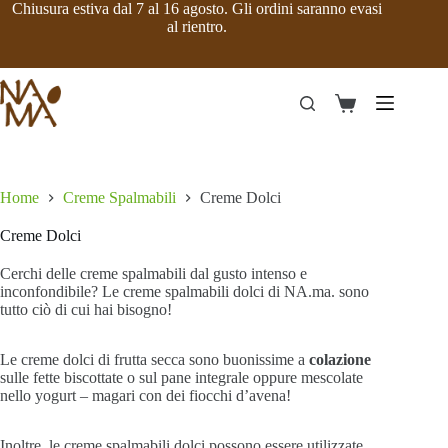
Salta
Chiusura estiva dal 7 al 16 agosto. Gli ordini saranno evasi
al
al rientro.
contenuto
Carrello
Home
Creme Spalmabili
Creme Dolci
Creme Dolci
Cerchi delle creme spalmabili dal gusto intenso e
inconfondibile?
Le creme spalmabili dolci di NA.ma. sono
tutto ciò di cui hai bisogno!
Le creme dolci di frutta secca sono buonissime a
colazione
sulle fette biscottate o sul pane integrale oppure mescolate
nello yogurt – magari con dei fiocchi d’avena!
Inoltre, le creme spalmabili dolci possono essere utilizzate