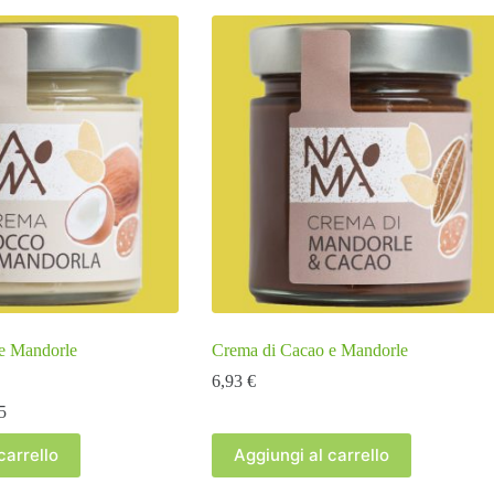
e Mandorle
Crema di Cacao e Mandorle
6,93
€
5
carrello
Aggiungi al carrello