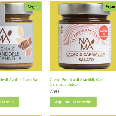
Vegan
Vegan
le di Avola e Cannella
Crema Proteica di Arachidi, Cacao e
Caramello Salato
7,59
€
carrello
Aggiungi al carrello