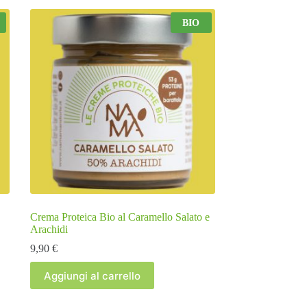
BIO
Crema Proteica Bio al Caramello Salato e
Arachidi
9,90
€
Aggiungi al carrello