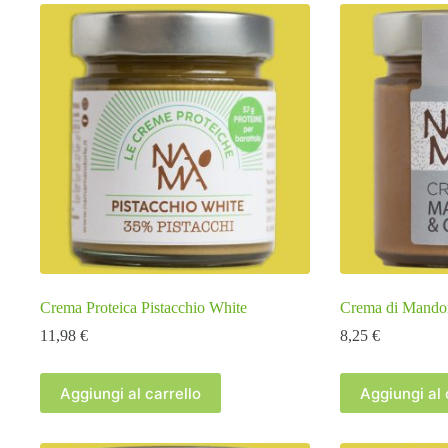
Crema Proteica Pistacchio White
Crema di Mandor
11,98
€
8,25
€
Aggiungi al carrello
Aggiungi al 