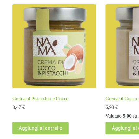
Crema al Pistacchio e Cocco
Crema al Cocco 
8,47
€
6,93
€
Valutato
5.00
su 
Aggiungi al carrello
Aggiungi al 