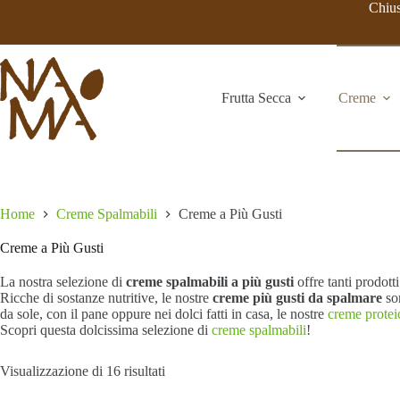
Salta
Chius
al
contenuto
Frutta Secca
Creme
Home
Creme Spalmabili
Creme a Più Gusti
Creme a Più Gusti
La nostra selezione di
creme spalmabili a più gusti
offre tanti prodotti
Ricche di sostanze nutritive, le nostre
creme più gusti da spalmare
so
da sole, con il pane oppure nei dolci fatti in casa, le nostre
creme protei
Scopri questa dolcissima selezione di
creme spalmabili
!
Ordina
Visualizzazione di 16 risultati
in