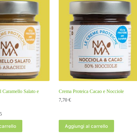
l Caramello Salato e
Crema Proteica Cacao e Nocciole
7,70
€
5
carrello
Aggiungi al carrello