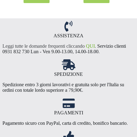
29,90 €
24,50 €
prodotto
prodotto
ha
ha
più
più
varianti.
varianti.
Le
Le
opzioni
opzioni
ASSISTENZA
possono
possono
essere
essere
Leggi tutte le domande frequenti cliccando
QUI
.
Servizio clienti
scelte
scelte
0931 832 730 Lun - Ven 9.00-13.00, 14.00-18.00
.
nella
nella
pagina
pagina
del
del
prodotto
prodotto
SPEDIZIONE
Spedizione entro 3 giorni lavorativi e gratuita solo per l'Italia su
ordini con totale lordo superiore a
7
9,90€
.
PAGAMENTI
Pagamento sicuro con PayPal, carta di credito, bonifico bancario
.