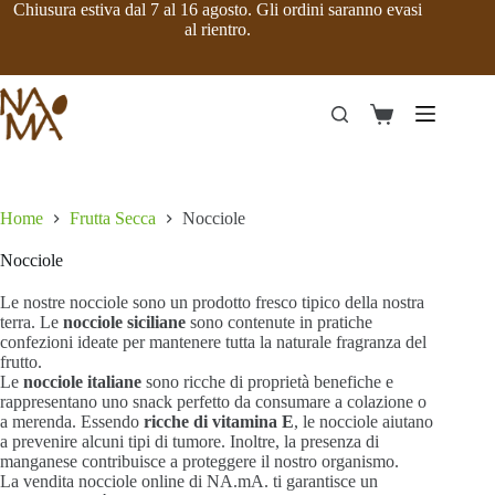
Salta
Chiusura estiva dal 7 al 16 agosto. Gli ordini saranno evasi
al
al rientro.
contenuto
Carrello
Home
Frutta Secca
Nocciole
Nocciole
Le nostre nocciole sono un prodotto fresco tipico della nostra
terra. Le
nocciole siciliane
sono contenute in pratiche
confezioni ideate per mantenere tutta la naturale fragranza del
frutto.
Le
nocciole italiane
sono ricche di proprietà benefiche e
rappresentano uno snack perfetto da consumare a colazione o
a merenda. Essendo
ricche di vitamina E
, le nocciole aiutano
a prevenire alcuni tipi di tumore. Inoltre, la presenza di
manganese contribuisce a proteggere il nostro organismo.
La vendita nocciole online di NA.mA. ti garantisce un