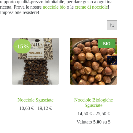
rapporto qualità-prezzo inimitabile, per dare gusto a ogni tua
ricetta. Prova le nostre
nocciole bio
o le
creme di nocciole
!
Impossibile resistere!
BIO
-15%
Nocciole Sgusciate
Nocciole Biologiche
Sgusciate
Fascia
10,63
€
-
19,12
€
di
Fascia
14,50
€
-
25,50
€
prezzo:
di
Valutato
5.00
su 5
da
prezzo:
10,63 €
da