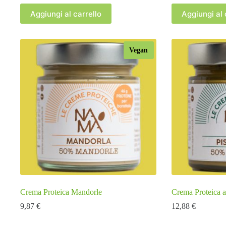
Aggiungi al carrello
Aggiungi al 
Vegan
Crema Proteica Mandorle
Crema Proteica a
9,87
€
12,88
€