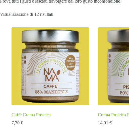
Prova tutti i gusti e lasciati travolgere dal loro gusto inconfondibile!
Ordina
Visualizzazione di 12 risultati
in
base
al
più
recente
Caffè Crema Proteica
Crema Proteica B
7,70
€
14,91
€