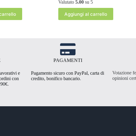
Valutato
5.00
su 5
carrello
Aggiungi al carrello
E
PAGAMENTI
Votazione fe
avorativi e
Pagamento sicuro con PayPal, carta di
opinioni cert
 ordini con
credito, bonifico bancario
.
,90€
.