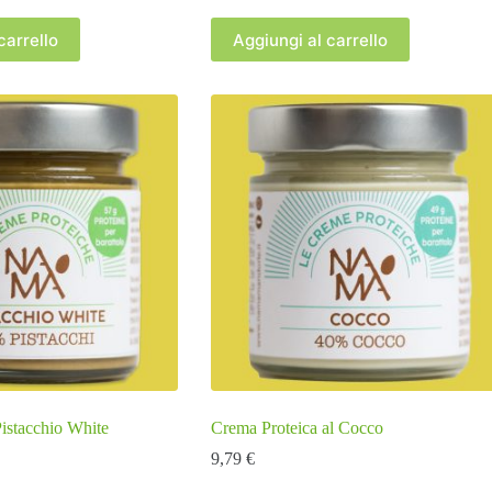
carrello
Aggiungi al carrello
istacchio White
Crema Proteica al Cocco
9,79
€