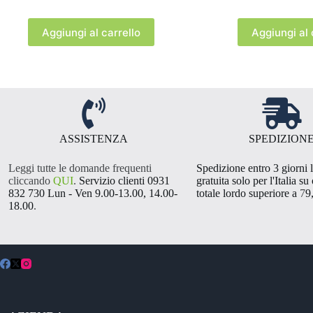
Aggiungi al carrello
Aggiungi al 
ASSISTENZA
SPEDIZION
Leggi tutte le domande frequenti
Spedizione entro 3 giorni l
cliccando
QUI
.
Servizio clienti 0931
gratuita solo per l'Italia su
832 730 Lun - Ven 9.00-13.00, 14.00-
totale lordo superiore a
7
9
18.00
.