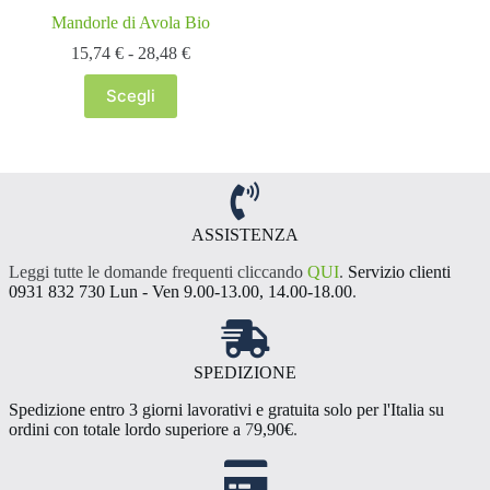
Mandorle di Avola Bio
Fascia
15,74
€
-
28,48
€
di
prezzo:
Scegli
Questo
da
prodotto
15,74 €
ha
a
più
28,48 €
varianti.
Le
opzioni
ASSISTENZA
possono
essere
Leggi tutte le domande frequenti cliccando
QUI
.
Servizio clienti
scelte
0931 832 730 Lun - Ven 9.00-13.00, 14.00-18.00
.
nella
pagina
del
prodotto
SPEDIZIONE
Spedizione entro 3 giorni lavorativi e gratuita solo per l'Italia su
ordini con totale lordo superiore a
7
9,90€
.