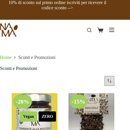
Salta
10% di sconto sul primo ordine iscriviti per ricevere il
al
codice sconto -->
contenuto
Carrello
Home
Sconti e Promozioni
Sconti e Promozioni
-20%
-15%
Vegan
ZERO