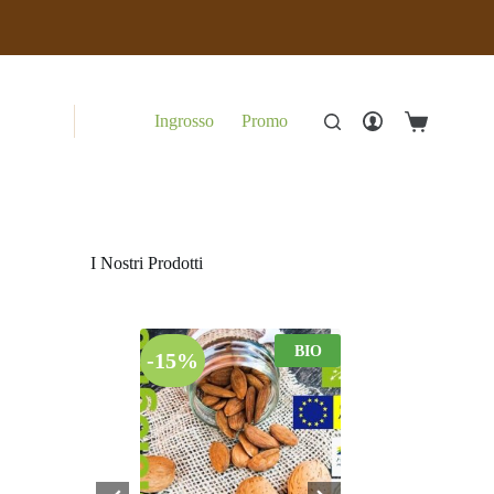
Ingrosso
Promo
Carrello
I Nostri Prodotti
BIO
-15%
-20%
Vegan