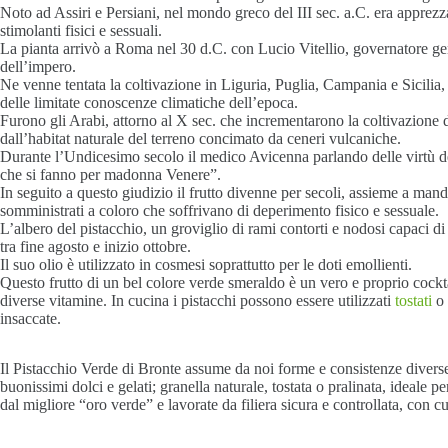
Noto ad Assiri e Persiani, nel mondo greco del III sec. a.C. era apprezzato
stimolanti fisici e sessuali.
La pianta arrivò a Roma nel 30 d.C. con Lucio Vitellio, governatore gen
dell’impero.
Ne venne tentata la coltivazione in Liguria, Puglia, Campania e Sicilia,
delle limitate conoscenze climatiche dell’epoca.
Furono gli Arabi, attorno al X sec. che incrementarono la coltivazione dei
dall’habitat naturale del terreno concimato da ceneri vulcaniche.
Durante l’Undicesimo secolo il medico Avicenna parlando delle virtù dei 
che si fanno per madonna Venere”.
In seguito a questo giudizio il frutto divenne per secoli, assieme a mand
somministrati a coloro che soffrivano di deperimento fisico e sessuale.
L’albero del pistacchio, un groviglio di rami contorti e nodosi capaci di a
tra fine agosto e inizio ottobre.
Il suo olio è utilizzato in cosmesi soprattutto per le doti emollienti.
Questo frutto di un bel colore verde smeraldo è un vero e proprio cockta
diverse vitamine. In cucina i pistacchi possono essere utilizzati
tostati
o 
insaccate.
Il Pistacchio Verde di Bronte assume da noi forme e consistenze diverse: 
buonissimi dolci e gelati; granella naturale, tostata o pralinata, ideale pe
dal migliore “oro verde” e lavorate da filiera sicura e controllata, con c