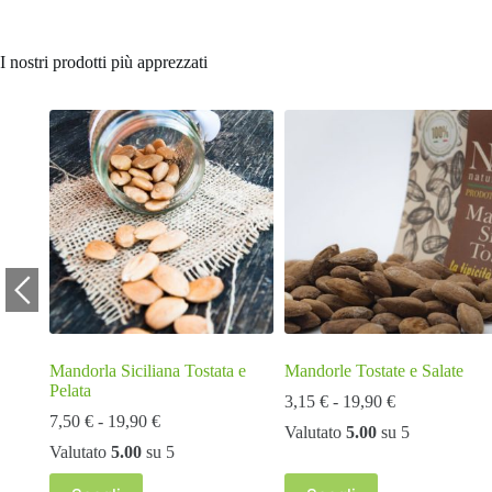
I nostri prodotti più apprezzati
00%
Mandorla Siciliana Tostata e
Mandorle Tostate e Salate
Pelata
Fascia
3,15
€
-
19,90
€
Fascia
di
7,50
€
-
19,90
€
Valutato
5.00
su 5
di
prezzo:
Valutato
5.00
su 5
prezzo:
da
da
3,15 €