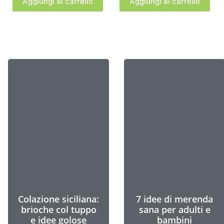
Aggiungi al carrello
Aggiungi al carrello
Ognissanti e 2
Topping gelato:
Novembre in
idee creative con
Sicilia: dolci tipici e
le creme crunchy
tradizioni
siciliane