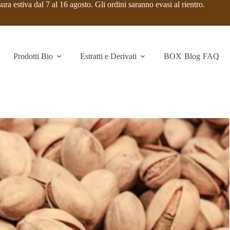
ura estiva dal 7 al 16 agosto. Gli ordini saranno evasi al rientro.
Prodotti Bio
Estratti e Derivati
BOX
Blog
FAQ
BIO
-15%
-20%
-15%
Vegan
ZERO