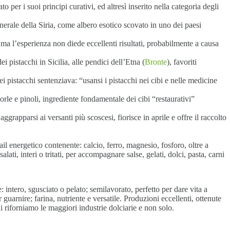
 per i suoi principi curativi, ed altresì inserito nella categoria degli
erale della Siria, come albero esotico scovato in uno dei paesi
 ma l’esperienza non diede eccellenti risultati, probabilmente a causa
 pistacchi in Sicilia, alle pendici dell’Etna (
Bronte
), favoriti
pistacchi sentenziava: “usansi i pistacchi nei cibi e nelle medicine
orle e pinoli, ingrediente fondamentale dei cibi “restaurativi”
ggrapparsi ai versanti più scoscesi, fiorisce in aprile e offre il raccolto
il energetico contenente: calcio, ferro, magnesio, fosforo, oltre a
salati, interi o tritati, per accompagnare salse, gelati, dolci, pasta, carni
intero, sgusciato o pelato; semilavorato, perfetto per dare vita a
r guarnire; farina, nutriente e versatile. Produzioni eccellenti, ottenute
ui riforniamo le maggiori industrie dolciarie e non solo.