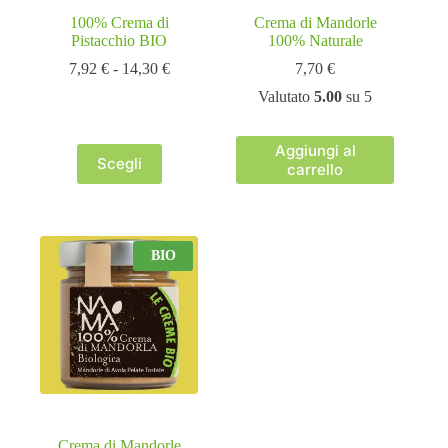
100% Crema di
Crema di Mandorle
Pistacchio BIO
100% Naturale
Fascia
7,92
€
-
14,30
€
7,70
€
di
Valutato
5.00
su 5
prezzo:
da
7,92 €
Aggiungi al
a
Scegli
carrello
Questo
14,30 €
prodotto
ha
più
varianti.
BIO
Le
opzioni
possono
essere
scelte
nella
pagina
del
prodotto
Crema di Mandorle