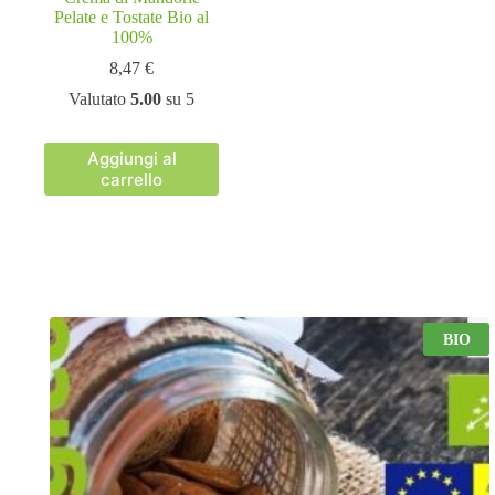
Pelate e Tostate Bio al
100%
8,47
€
Valutato
5.00
su 5
Aggiungi al
carrello
BIO