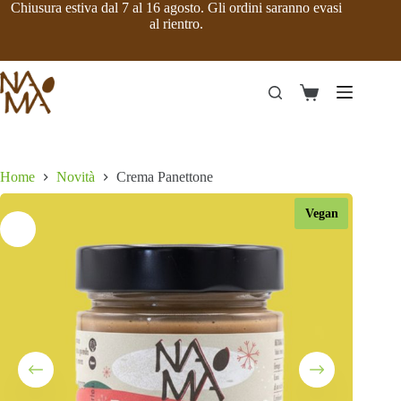
Salta
Chiusura estiva dal 7 al 16 agosto. Gli ordini saranno evasi
al
al rientro.
contenuto
Crema Panettone
Aggiungi al carrello
Carrello
12,08
€
Home
Novità
Crema Panettone
Vegan