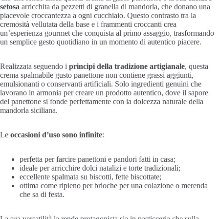
setosa
arricchita da pezzetti di granella di mandorla, che donano una
piacevole croccantezza a ogni cucchiaio. Questo contrasto tra la
cremosità vellutata della base e i frammenti croccanti crea
un’esperienza gourmet che conquista al primo assaggio, trasformando
un semplice gesto quotidiano in un momento di autentico piacere.
Realizzata seguendo i
principi della tradizione artigianale
, questa
crema spalmabile gusto panettone non contiene grassi aggiunti,
emulsionanti o conservanti artificiali. Solo ingredienti genuini che
lavorano in armonia per creare un prodotto autentico, dove il sapore
del panettone si fonde perfettamente con la dolcezza naturale della
mandorla siciliana.
Le
occasioni d’uso sono infinite
:
perfetta per farcire panettoni e pandori fatti in casa;
ideale per arricchire dolci natalizi e torte tradizionali;
eccellente spalmata su biscotti, fette biscottate;
ottima come ripieno per brioche per una colazione o merenda
che sa di festa.
La sua versatilità la rende protagonista sia in pasticceria che sulla