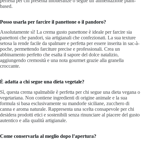
perfetta per chi presenta intolleranze o segue un’alimentazione plant-
based.
Posso usarla per farcire il panettone o il pandoro?
Assolutamente sì! La crema gusto panettone è ideale per farcire sia
panettoni che pandori, sia artigianali che confezionati. La sua texture
setosa la rende facile da spalmare e perfetta per essere inserita in sac-à-
poche, permettendo farciture precise e professionali. Crea un
abbinamento perfetto che esalta il sapore del dolce natalizio,
aggiungendo cremosità e una nota gourmet grazie alla granella
croccante.
È adatta a chi segue una dieta vegetale?
Sì, questa crema spalmabile è perfetta per chi segue una dieta vegana o
vegetariana. Non contiene ingredienti di origine animale e la sua
formula si basa esclusivamente su mandorle siciliane, zucchero di
canna e aroma naturale. Rappresenta una scelta consapevole per chi
desidera prodotti etici e sostenibili senza rinunciare al piacere del gusto
autentico e alla qualità artigianale.
Come conservarla al meglio dopo l’apertura?