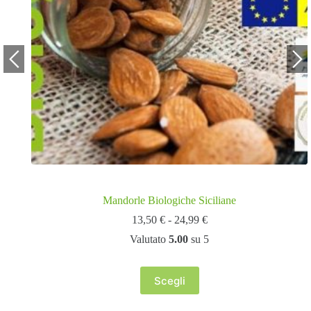
Mandorle Biologiche Siciliane
Fascia
13,50
€
-
24,99
€
di
Valutato
5.00
su 5
prezzo:
da
13,50 €
Scegli
a
Questo
24,99 €
prodotto
ha