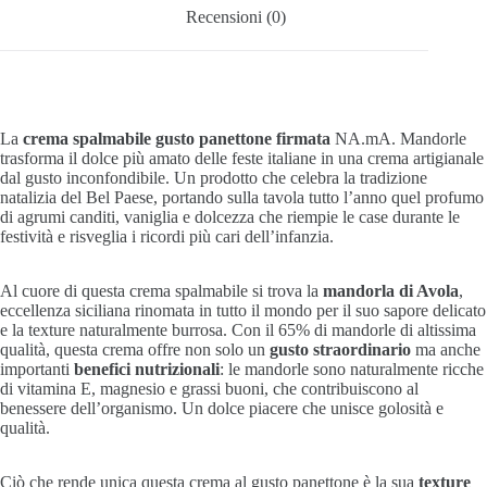
Recensioni (0)
La
crema spalmabile gusto panettone firmata
NA.mA. Mandorle
trasforma il dolce più amato delle feste italiane in una crema artigianale
dal gusto inconfondibile. Un prodotto che celebra la tradizione
natalizia del Bel Paese, portando sulla tavola tutto l’anno quel profumo
di agrumi canditi, vaniglia e dolcezza che riempie le case durante le
festività e risveglia i ricordi più cari dell’infanzia.
Al cuore di questa crema spalmabile si trova la
mandorla di Avola
,
eccellenza siciliana rinomata in tutto il mondo per il suo sapore delicato
e la texture naturalmente burrosa. Con il 65% di mandorle di altissima
qualità, questa crema offre non solo un
gusto straordinario
ma anche
importanti
benefici nutrizionali
: le mandorle sono naturalmente ricche
di vitamina E, magnesio e grassi buoni, che contribuiscono al
benessere dell’organismo. Un dolce piacere che unisce golosità e
qualità.
Ciò che rende unica questa crema al gusto panettone è la sua
texture