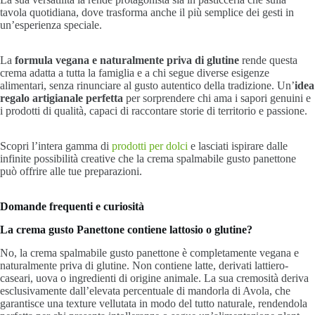
tavola quotidiana, dove trasforma anche il più semplice dei gesti in
un’esperienza speciale.
La
formula vegana e naturalmente priva di glutine
rende questa
crema adatta a tutta la famiglia e a chi segue diverse esigenze
alimentari, senza rinunciare al gusto autentico della tradizione. Un’
idea
regalo artigianale perfetta
per sorprendere chi ama i sapori genuini e
i prodotti di qualità, capaci di raccontare storie di territorio e passione.
Scopri l’intera gamma di
prodotti per dolci
e lasciati ispirare dalle
infinite possibilità creative che la crema spalmabile gusto panettone
può offrire alle tue preparazioni.
Domande frequenti e curiosità
La crema gusto Panettone contiene lattosio o glutine?
No, la crema spalmabile gusto panettone è completamente vegana e
naturalmente priva di glutine. Non contiene latte, derivati lattiero-
caseari, uova o ingredienti di origine animale. La sua cremosità deriva
esclusivamente dall’elevata percentuale di mandorla di Avola, che
garantisce una texture vellutata in modo del tutto naturale, rendendola