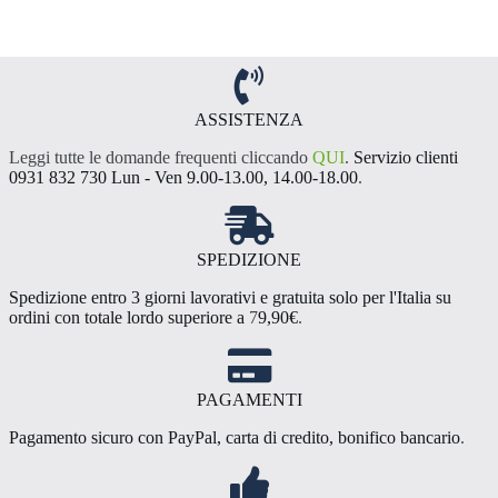
più
varianti.
Le
opzioni
possono
essere
ASSISTENZA
scelte
Leggi tutte le domande frequenti cliccando
QUI
.
Servizio clienti
nella
0931 832 730 Lun - Ven 9.00-13.00, 14.00-18.00
.
pagina
del
prodotto
SPEDIZIONE
Spedizione entro 3 giorni lavorativi e gratuita solo per l'Italia su
ordini con totale lordo superiore a
7
9,90€
.
PAGAMENTI
Pagamento sicuro con PayPal, carta di credito, bonifico bancario
.