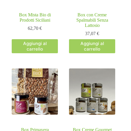
Box Mista Bio di
Box con Creme
Prodotti Siciliani
Spalmabili Senza
Lattosio
62,70
€
37,07
€
Aggiungi al
Aggiungi al
carrello
carrello
Box Primavera
Box Creme Gourmet