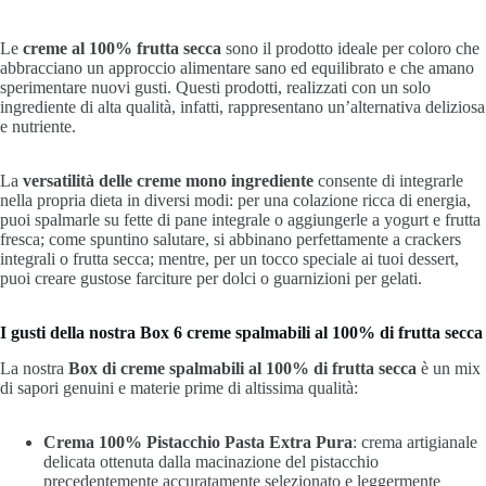
Le
creme al 100% frutta secca
sono il prodotto ideale per coloro che
abbracciano un approccio alimentare sano ed equilibrato e che amano
sperimentare nuovi gusti. Questi prodotti, realizzati con un solo
ingrediente di alta qualità, infatti, rappresentano un’alternativa deliziosa
e nutriente.
La
versatilità delle creme mono ingrediente
consente di integrarle
nella propria dieta in diversi modi: per una colazione ricca di energia,
puoi spalmarle su fette di pane integrale o aggiungerle a yogurt e frutta
fresca; come spuntino salutare, si abbinano perfettamente a crackers
integrali o frutta secca; mentre, per un tocco speciale ai tuoi dessert,
puoi creare gustose farciture per dolci o guarnizioni per gelati.
I gusti della nostra Box 6 creme spalmabili al 100% di frutta secca
La nostra
Box di creme spalmabili al 100% di frutta secca
è un mix
di sapori genuini e materie prime di altissima qualità:
Crema
100% Pistacchio
Pasta Extra Pura
: crema artigianale
delicata ottenuta dalla macinazione del pistacchio
precedentemente accuratamente selezionato e leggermente