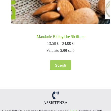
Mandorle Biologiche Siciliane
Fascia
13,50
€
-
24,99
€
di
Valutato
5.00
su 5
prezzo:
da
13,50 €
Scegli
a
Questo
24,99 €
prodotto
ha
più
varianti.
Le
opzioni
possono
essere
ASSISTENZA
scelte