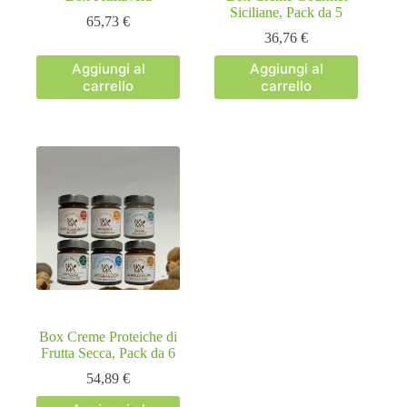
Siciliane, Pack da 5
65,73
€
36,76
€
Aggiungi al
Aggiungi al
carrello
carrello
Box Creme Proteiche di
Frutta Secca, Pack da 6
54,89
€