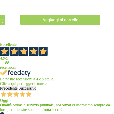
Box
Aggiungi al carrello
con
Creme
Spalmabili
al
100%
di
Eccellente
Frutta
Secca,
6
4,9
/5
gusti
1.188
quantità
recensioni
Le nostre recensioni a 4 e 5 stelle.
Clicca qui per leggerle tutte >
Precedente
Successivo
Oggi
Qualità ottima e servizio puntuale, noi ormai ci riforniamo sempre da
loro per le nostre scorte di frutta secca!