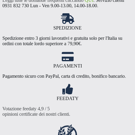
Leggi tutte le domande frequenti cliccando
QUI
.
Servizio clienti
nella
0931 832 730 Lun - Ven 9.00-13.00, 14.00-18.00
.
pagina
del
prodotto
SPEDIZIONE
Spedizione entro 3 giorni lavorativi e gratuita solo per l'Italia su
ordini con totale lordo superiore a
7
9,90€
.
PAGAMENTI
Pagamento sicuro con PayPal, carta di credito, bonifico bancario
.
FEEDATY
Votazione feedaty 4,9 / 5
opinioni certificate dei nostri clienti
.