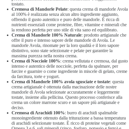
tostato.
Cremosa di Mandorle Pelate
: questa crema di mandorle Avola
al 100% è realizzata senza alcun altro ingrediente aggiunto,
offrendo il gusto autentico e puro delle mandorle. È ricca di
nutrienti essenziali come proteine, fibre, vitamine e minerali che
la rendono perfetta per uno stile di vita sano ed equilibrato.
Crema di Mandorle 100% Naturale
: prodotto artigianale che
offre il puro e intenso sapore delle mandorle di Avola. Le
mandorle Avola, rinomate per la loro qualità e il loro sapore
distintivo, sono state selezionate e pelate per garantire la
massima purezza nella nostra crema.
Crema di Nocciole 100%
: crema vellutata e cremosa, dal gusto
intenso e autentico delle nocciole, perfetta da spalmare, per
farcire e guarnire o come ingrediente in miscele di gelato, creme
da farcitura, torte e yogurt.
Crema di Mandorle 100% avola sgusciate e tostate
: questa
crema artigianale è ottenuta dalla macinazione delle nostre
mandorle di Avola selezionate accuratamente e leggermente
tostate, insieme alla pellicina. Questo processo conferisce alla
crema un colore marrone scuro e un sapore più artigianale e
deciso.
Cremosa di Arachidi 100%
:
burro
di arachidi
spalmabile
monoingrediente ottenuto dalla triturazione a bassa temperatura
di arachidi selezionate tostate. È ricco di proteine vegetali come
Omega 3 e 6, sali minerali (zinco, fosforo, potassio e ferro) e