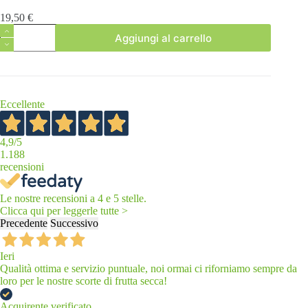
19,50
€
Mandorla
Aggiungi al carrello
Gemella
Avola
quantità
Eccellente
4,9
/5
1.188
recensioni
Le nostre recensioni a 4 e 5 stelle.
Clicca qui per leggerle tutte >
Precedente
Successivo
Ieri
Qualità ottima e servizio puntuale, noi ormai ci riforniamo sempre da
loro per le nostre scorte di frutta secca!
Acquirente verificato