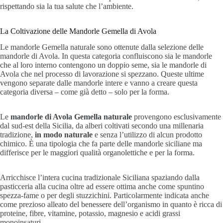
rispettando sia la tua salute che l’ambiente.
La Coltivazione delle Mandorle Gemella di Avola
Le mandorle Gemella naturale sono ottenute dalla selezione delle
mandorle di Avola. In questa categoria confluiscono sia le mandorle
che al loro interno contengono un doppio seme, sia le mandorle di
Avola che nel processo di lavorazione si spezzano. Queste ultime
vengono separate dalle mandorle intere e vanno a creare questa
categoria diversa – come già detto – solo per la forma.
Le
mandorle di Avola Gemella naturale
provengono esclusivamente
dal sud-est della Sicilia, da alberi coltivati secondo una millenaria
tradizione,
in modo naturale
e senza l’utilizzo di alcun prodotto
chimico. È una tipologia che fa parte delle mandorle siciliane ma
differisce per le maggiori qualità organolettiche e per la forma.
Arricchisce l’intera cucina tradizionale Siciliana spaziando dalla
pasticceria alla cucina oltre ad essere ottima anche come spuntino
spezza-fame o per degli stuzzichini. Particolarmente indicata anche
come prezioso alleato del benessere dell’organismo in quanto è ricca di
proteine, fibre, vitamine, potassio, magnesio e acidi grassi
monoinsaturi.