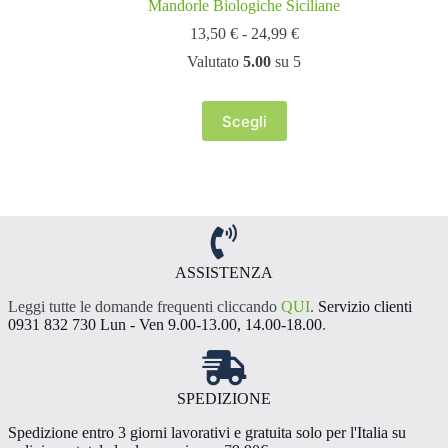
Mandorle Biologiche Siciliane
Fascia
13,50
€
-
24,99
€
di
Valutato
5.00
su 5
prezzo:
da
13,50 €
Scegli
a
Questo
24,99 €
prodotto
ha
più
varianti.
Le
opzioni
possono
essere
ASSISTENZA
scelte
Leggi tutte le domande frequenti cliccando
QUI
.
Servizio clienti
nella
0931 832 730 Lun - Ven 9.00-13.00, 14.00-18.00
.
pagina
del
prodotto
SPEDIZIONE
Spedizione entro 3 giorni lavorativi e gratuita solo per l'Italia su