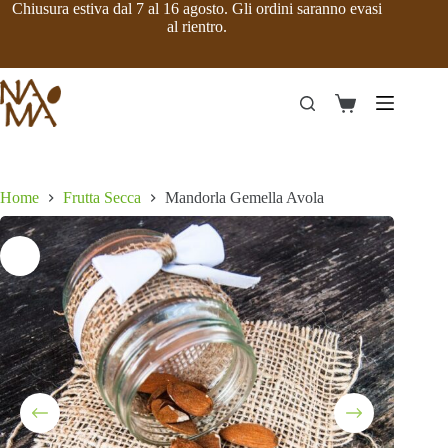
Salta
Chiusura estiva dal 7 al 16 agosto. Gli ordini saranno evasi
al
al rientro.
contenuto
Carrello
Home
Frutta Secca
Mandorla Gemella Avola