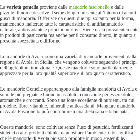
La
varietà gemella
proviene dalle
mandorle fascionello
e dalle
pizzute. Il nome descrive il seme doppio presente all’interno di alcuni
gusci di mandorla. Differisce da questi due tipi soltanto per la forma,
mantenendo inalterate tutte le caratteristiche di antifiammatorio
naturale, antiossidante e principi nutritivi. Viene usata prevalentemente
in prodotti di pasticceria ma anche per il consumo diretto, in quanto si
presenta spezzettata e difforme.
Le mandorle di Avola sono una varietà di mandorle provenienti dalla
regione di Avola, in Sicilia, che vengono coltivate seguendo i principi
dell’agricoltura tradizionale. Queste mandorle sono particolarmente
apprezzate per la loro qualità superiore e il loro gusto caratteristico.
Le mandorle Gemelle appartengono alla famiglia mandorla di Avola e
sono le più pregiate e buone in assoluto. conosciute per essere dolci,
aromatiche e croccanti. Sono una fonte eccellente di nutrienti, tra cui
proteine, fibre, vitamine, minerali e antiossidanti. Mangiare mandorle
di Avola Fascionello può contribuire a una dieta sana e bilanciata.
Queste mandorle sono coltivate senza l’uso di pesticidi, fertilizzanti
sintetici o altri prodotti chimici dannosi per l’ambiente. Ciò significa
che le mandorle di Avola bio sono prodotte in modo sostenibile,