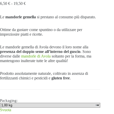
Fascia
6,50
€
-
19,50
€
di
prezzo:
Le
mandorle gemella
da
si prestano al consumo più disparato.
6,50 €
a
Ottime da gustare come spuntino o da utilizzare per
19,50 €
impreziosire piatti e ricette.
Le mandorle gemella di Avola devono il loro nome alla
presenza del doppio seme all’interno del guscio
. Sono
diverse dalle
mandorle di Avola
soltanto per la forma, ma
mantengono inalterate tutte le altre qualità!
Prodotto assolutamente naturale, coltivato in assenza di
fertilizzanti chimici e pesticidi e
gluten free
.
Packaging:
Svuota