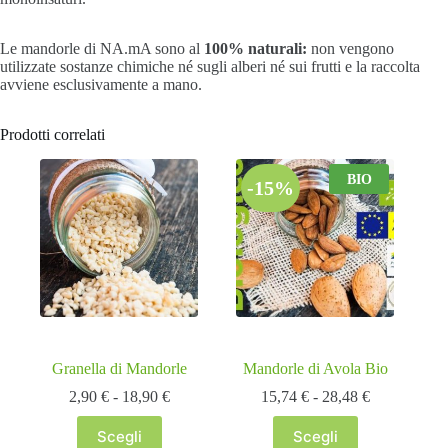
Le mandorle di NA.mA sono al
100% naturali:
non vengono
utilizzate sostanze chimiche né sugli alberi né sui frutti e la raccolta
avviene esclusivamente a mano.
Prodotti correlati
BIO
-15%
Granella di Mandorle
Mandorle di Avola Bio
Fascia
Fascia
2,90
€
-
18,90
€
15,74
€
-
28,48
€
di
di
prezzo:
prezzo:
Scegli
Scegli
Questo
Questo