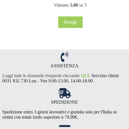
di
Valutato
5.00
su 5
prezzo:
da
13,50 €
Scegli
a
Questo
24,99 €
prodotto
ha
più
varianti.
Le
opzioni
possono
essere
ASSISTENZA
scelte
Leggi tutte le domande frequenti cliccando
QUI
.
Servizio clienti
nella
0931 832 730 Lun - Ven 9.00-13.00, 14.00-18.00
.
pagina
del
prodotto
SPEDIZIONE
Spedizione entro 3 giorni lavorativi e gratuita solo per l'Italia su
ordini con totale lordo superiore a
7
9,90€
.