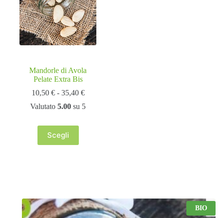
essere
essere
scelte
scelte
nella
nella
pagina
pagina
del
del
prodotto
prodotto
Mandorle di Avola
Pelate Extra Bis
Fascia
10,50
€
-
35,40
€
di
Valutato
5.00
su 5
prezzo:
da
10,50 €
Scegli
a
Questo
35,40 €
prodotto
ha
più
varianti.
Le
opzioni
possono
essere
BIO
scelte