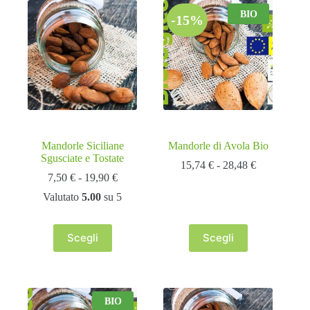
BIO
-15%
Mandorle Siciliane
Mandorle di Avola Bio
Sgusciate e Tostate
Fascia
15,74
€
-
28,48
€
Fascia
di
7,50
€
-
19,90
€
di
prezzo:
Valutato
5.00
su 5
prezzo:
da
da
15,74 €
7,50 €
a
Scegli
Scegli
a
28,48 €
Questo
Questo
19,90 €
prodotto
prodotto
ha
ha
più
più
varianti.
varianti.
BIO
Le
Le