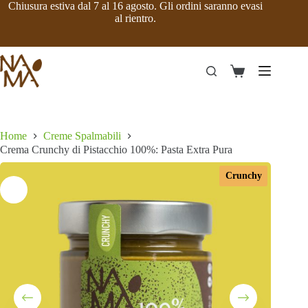
Salta
Chiusura estiva dal 7 al 16 agosto. Gli ordini saranno evasi
al
al rientro.
contenuto
Carrello
Home
Creme Spalmabili
Crema Crunchy di Pistacchio 100%: Pasta Extra Pura
Crunchy