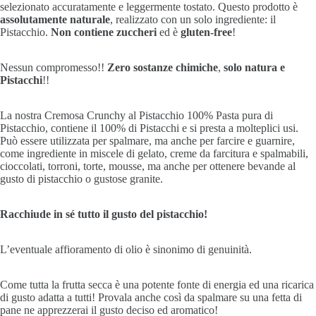
selezionato accuratamente e leggermente tostato. Questo prodotto è
assolutamente naturale
, realizzato con un solo ingrediente: il
Pistacchio.
Non contiene zuccheri
ed è
gluten-free
!
Nessun compromesso!!
Zero sostanze chimiche
,
solo natura e
Pistacchi
!!
La nostra Cremosa Crunchy al Pistacchio 100% Pasta pura di
Pistacchio, contiene il 100% di Pistacchi e si presta a molteplici usi.
Può essere utilizzata per spalmare, ma anche per farcire e guarnire,
come ingrediente in miscele di gelato, creme da farcitura e spalmabili,
cioccolati, torroni, torte, mousse, ma anche per ottenere bevande al
gusto di pistacchio o gustose granite.
Racchiude in sé tutto il gusto del pistacchio!
L’eventuale affioramento di olio è sinonimo di genuinità.
Come tutta la frutta secca è una potente fonte di energia ed una ricarica
di gusto adatta a tutti! Provala anche così da spalmare su una fetta di
pane ne apprezzerai il gusto deciso ed aromatico!