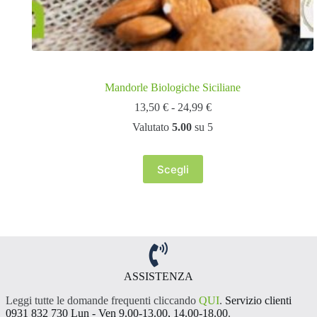
Mandorle Biologiche Siciliane
Fascia
13,50
€
-
24,99
€
di
Valutato
5.00
su 5
prezzo:
da
13,50 €
Scegli
a
Questo
24,99 €
prodotto
ha
più
varianti.
Le
opzioni
possono
essere
ASSISTENZA
scelte
Leggi tutte le domande frequenti cliccando
QUI
.
Servizio clienti
nella
0931 832 730 Lun - Ven 9.00-13.00, 14.00-18.00
.
pagina