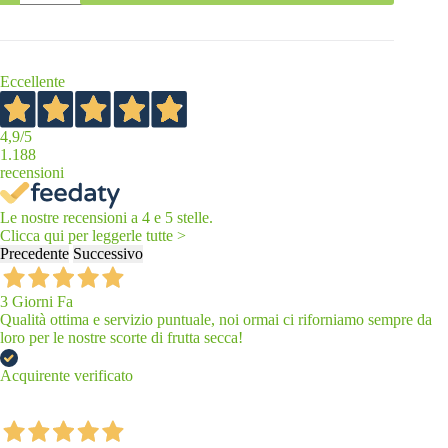
di
Pistacchio
100%:
Pasta
Extra
Eccellente
Pura
quantità
4,9
/5
1.188
recensioni
Le nostre recensioni a 4 e 5 stelle.
Clicca qui per leggerle tutte >
Precedente
Successivo
3 Giorni Fa
Qualità ottima e servizio puntuale, noi ormai ci riforniamo sempre da
loro per le nostre scorte di frutta secca!
Acquirente verificato