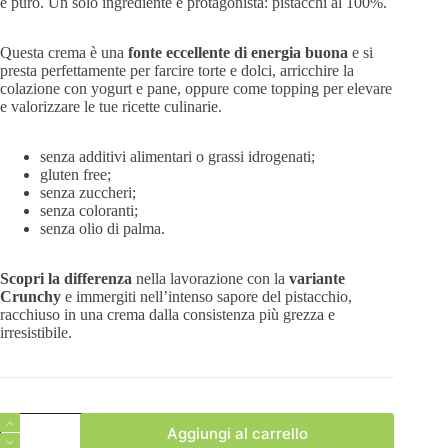
e puro. Un solo ingrediente è protagonista: pistacchi al 100%.
Questa crema è una
fonte eccellente di energia buona
e si
presta perfettamente per farcire torte e dolci, arricchire la
colazione con yogurt e pane, oppure come topping per elevare
e valorizzare le tue ricette culinarie.
senza additivi alimentari o grassi idrogenati;
gluten free;
senza zuccheri;
senza coloranti;
senza olio di palma.
Scopri la differenza
nella lavorazione con la
variante
Crunchy
e immergiti nell’intenso sapore del pistacchio,
racchiuso in una crema dalla consistenza più grezza e
irresistibile.
Crema
Aggiungi al carrello
Crunchy