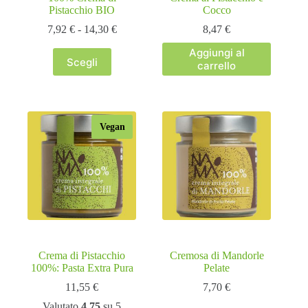
Pistacchio BIO
Cocco
Fascia
7,92
€
-
14,30
€
8,47
€
di
Aggiungi al
prezzo:
Scegli
carrello
da
Questo
7,92 €
prodotto
a
ha
14,30 €
più
varianti.
Vegan
Le
opzioni
possono
essere
scelte
nella
pagina
del
prodotto
Crema di Pistacchio
Cremosa di Mandorle
100%: Pasta Extra Pura
Pelate
11,55
€
7,70
€
Valutato
4.75
su 5