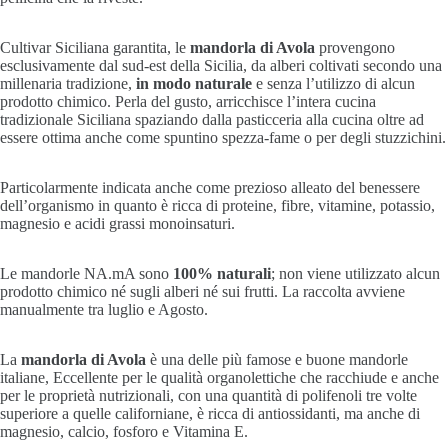
Cultivar Siciliana garantita, le
mandorla di Avola
provengono
esclusivamente dal sud-est della Sicilia, da alberi coltivati secondo una
millenaria tradizione,
in modo naturale
e senza l’utilizzo di alcun
prodotto chimico. Perla del gusto, arricchisce l’intera cucina
tradizionale Siciliana spaziando dalla pasticceria alla cucina oltre ad
essere ottima anche come spuntino spezza-fame o per degli stuzzichini.
Particolarmente indicata anche come prezioso alleato del benessere
dell’organismo in quanto è ricca di proteine, fibre, vitamine, potassio,
magnesio e acidi grassi monoinsaturi.
Le mandorle NA.mA sono
100% naturali
; non viene utilizzato alcun
prodotto chimico né sugli alberi né sui frutti. La raccolta avviene
manualmente tra luglio e Agosto.
La
mandorla di Avola
è una delle più famose e buone mandorle
italiane, Eccellente per le qualità organolettiche che racchiude e anche
per le proprietà nutrizionali, con una quantità di polifenoli tre volte
superiore a quelle californiane, è ricca di antiossidanti, ma anche di
magnesio, calcio, fosforo e Vitamina E.