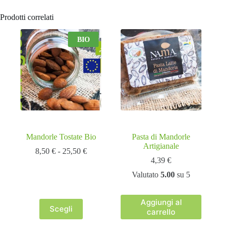
Prodotti correlati
BIO
Mandorle Tostate Bio
Pasta di Mandorle
Artigianale
Fascia
8,50
€
-
25,50
€
di
4,39
€
prezzo:
Valutato
5.00
su 5
da
8,50 €
a
Aggiungi al
25,50 €
Scegli
carrello
Questo
prodotto