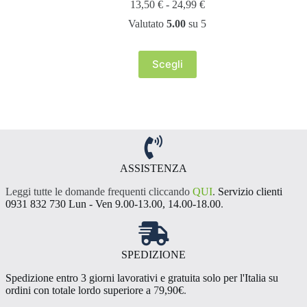
Fascia
13,50
€
-
24,99
€
di
Valutato
5.00
su 5
prezzo:
da
13,50 €
Scegli
a
Questo
24,99 €
prodotto
ha
più
varianti.
Le
opzioni
possono
essere
ASSISTENZA
scelte
Leggi tutte le domande frequenti cliccando
QUI
.
Servizio clienti
nella
0931 832 730 Lun - Ven 9.00-13.00, 14.00-18.00
.
pagina
del
prodotto
SPEDIZIONE
Spedizione entro 3 giorni lavorativi e gratuita solo per l'Italia su
ordini con totale lordo superiore a
7
9,90€
.