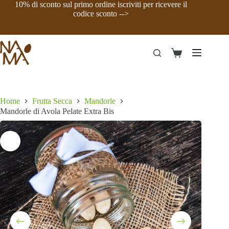
Salta
10% di sconto sul primo ordine iscriviti per ricevere il
al
codice sconto -->
contenuto
Mandorle di Avola Pelate Extra Bis
Scegli
Questo
Carrello
Fascia
10,50
€
-
35,40
€
prodotto
di
ha
prezzo:
più
da
varianti.
10,50 €
Home
Frutta Secca
Mandorle
Le
a
Mandorle di Avola Pelate Extra Bis
opzioni
35,40 €
possono
essere
scelte
nella
pagina
del
prodotto