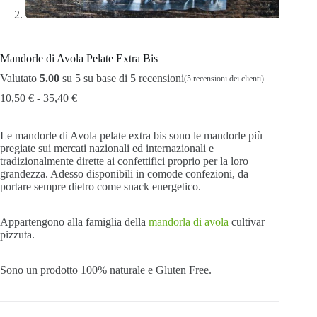
Mandorle di Avola Pelate Extra Bis
Valutato
5.00
su 5 su base di
5
recensioni
(
5
recensioni dei clienti)
Fascia
10,50
€
-
35,40
€
di
prezzo:
Le mandorle di Avola pelate extra bis sono le mandorle più
da
pregiate sui mercati nazionali ed internazionali e
10,50 €
tradizionalmente dirette ai confettifici proprio per la loro
a
grandezza. Adesso disponibili in comode confezioni, da
35,40 €
portare sempre dietro come snack energetico.
Appartengono alla famiglia della
mandorla di avola
cultivar
pizzuta.
Sono un prodotto 100% naturale e Gluten Free.