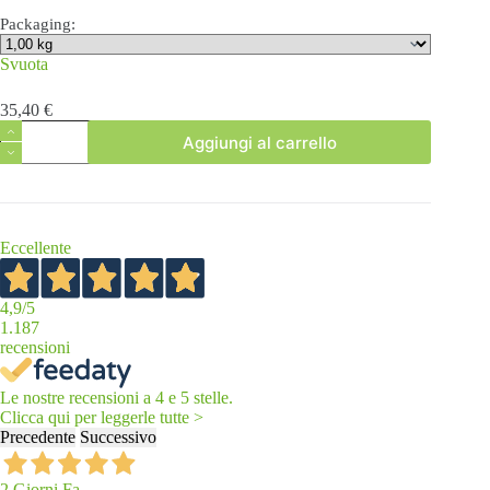
Packaging:
Svuota
35,40
€
Mandorle
Aggiungi al carrello
di
Avola
Pelate
Extra
Bis
quantità
Eccellente
4,9
/5
1.187
recensioni
Le nostre recensioni a 4 e 5 stelle.
Clicca qui per leggerle tutte >
Precedente
Successivo
2 Giorni Fa