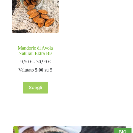
possono
possono
essere
essere
scelte
scelte
nella
nella
pagina
pagina
del
del
prodotto
prodotto
Mandorle di Avola
Naturali Extra Bis
Fascia
9,50
€
-
30,99
€
di
Valutato
5.00
su 5
prezzo:
da
9,50 €
Scegli
a
Questo
30,99 €
prodotto
ha
più
varianti.
Le
opzioni
possono
essere
BIO